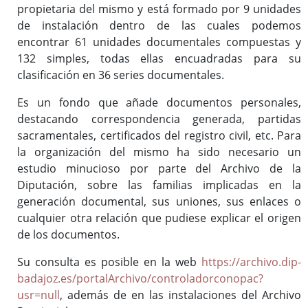
propietaria del mismo y está formado por 9 unidades
(ISAD-G)
de instalación dentro de las cuales podemos
Fondos documentales
encontrar 61 unidades documentales compuestas y
Cuadro de Clasificación
132 simples, todas ellas encuadradas para su
Gestión Documental
clasificación en 36 series documentales.
Biblioteca auxiliar
Es un fondo que añade documentos personales,
Publicaciones
destacando correspondencia generada, partidas
sacramentales, certificados del registro civil, etc. Para
la organización del mismo ha sido necesario un
Portal de Archivo
estudio minucioso por parte del Archivo de la
Biblioteca Auxiliar
Diputación, sobre las familias implicadas en la
Archivo digital
generación documental, sus uniones, sus enlaces o
cualquier otra relación que pudiese explicar el origen
Boletín Oficial de la Provincia de Badajoz (desde 1835)
de los documentos.
Histórico de diputados
Solicitud de información
Su consulta es posible en la web
https://archivo.dip-
badajoz.es/portalArchivo/controladorconopac?
usr=null
, además de en las instalaciones del Archivo