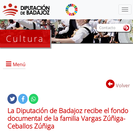
Menú
Contacto
Cultura
Menú
Volver
Portada
La Diputación de Badajoz recibe el fondo
documental de la familia Vargas Zúñiga-
Dirección, contacto, horario, funciones, local e instalaciones,
Ceballos Zúñiga
y servicios.
Historia del Archivo