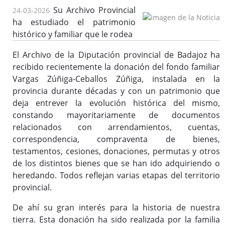
Su Archivo Provincial
24-03-2026
Reglamento y Procedimientos
ha estudiado el patrimonio
Recursos
histórico y familiar que le rodea
Enlaces de interés
El Archivo de la Diputación provincial de Badajoz ha
recibido recientemente la donación del fondo familiar
Vargas Zúñiga-Ceballos Zúñiga, instalada en la
Asistencia Técnica a Archivos Municipales
provincia durante décadas y con un patrimonio que
Documento del Mes
deja entrever la evolución histórica del mismo,
Exposiciones
constando mayoritariamente de documentos
Formación y colaboración con la Facultad de Ciencias de la
relacionados con arrendamientos, cuentas,
Documentación y la Comunicación de la Uex
correspondencia, compraventa de bienes,
testamentos, cesiones, donaciones, permutas y otros
Visitas en grupo
de los distintos bienes que se han ido adquiriendo o
Otras Actividades
heredando. Todos reflejan varias etapas del territorio
provincial.
Archivo de la Diputación Provincial de Badajoz (ISDIAH)
De ahí su gran interés para la historia de nuestra
tierra. Esta donación ha sido realizada por la familia
Guía del Archivo de la Diputación Provincial de Badajoz