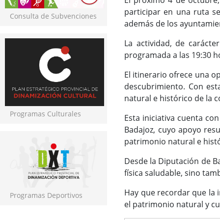
El próximo 4 de octubre,
participar en una ruta s
Consulta de Subvenciones
además de los ayuntamient
La actividad, de carácte
programada a las 19:30 ho
El itinerario ofrece una o
descubrimiento. Con esta
natural e histórico de la
Programas Culturales
Esta iniciativa cuenta co
Badajoz, cuyo apoyo resu
patrimonio natural e hist
Desde la Diputación de B
física saludable, sino tam
Hay que recordar que la i
Programas Deportivos
el patrimonio natural y cu