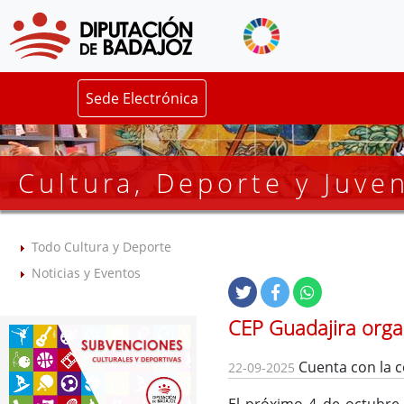
Sede Electrónica
Cultura, Deporte y Juve
Todo Cultura y Deporte
Noticias y Eventos
CEP Guadajira organ
Cuenta con la c
22-09-2025