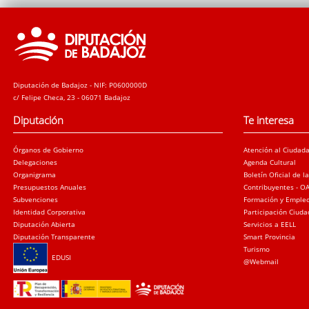
Diputación de Badajoz - NIF: P0600000D
c/ Felipe Checa, 23 - 06071 Badajoz
Diputación
Te interesa
Órganos de Gobierno
Atención al Ciudad
Delegaciones
Agenda Cultural
Organigrama
Boletín Oficial de l
Presupuestos Anuales
Contribuyentes - O
Subvenciones
Formación y Emple
Identidad Corporativa
Participación Ciud
Diputación Abierta
Servicios a EELL
Diputación Transparente
Smart Provincia
Turismo
EDUSI
@Webmail