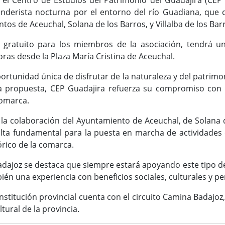
 el Centro de Estudios del Patrimonio del Guadajira (CEP
enderista nocturna por el entorno del río Guadiana, que 
os de Aceuchal, Solana de los Barros, y Villalba de los Bar
r gratuito para los miembros de la asociación, tendrá u
ras desde la Plaza María Cristina de Aceuchal.
portunidad única de disfrutar de la naturaleza y del patrimo
 propuesta, CEP Guadajira refuerza su compromiso con la 
 comarca.
n la colaboración del Ayuntamiento de Aceuchal, de Solana d
lta fundamental para la puesta en marcha de actividades 
órico de la comarca.
adajoz se destaca que siempre estará apoyando este tipo d
bién una experiencia con beneficios sociales, culturales y 
nstitución provincial cuenta con el circuito Camina Badajo
ltural de la provincia.