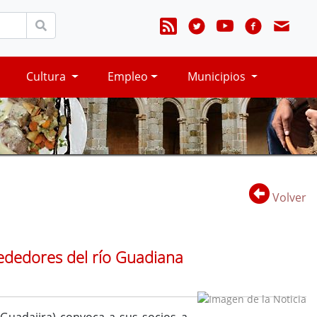
Cultura
Empleo
Municipios
Volver
rededores del río Guadiana