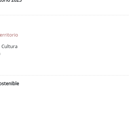
itorio 2025
erritorio
 Cultura
h
ostenible