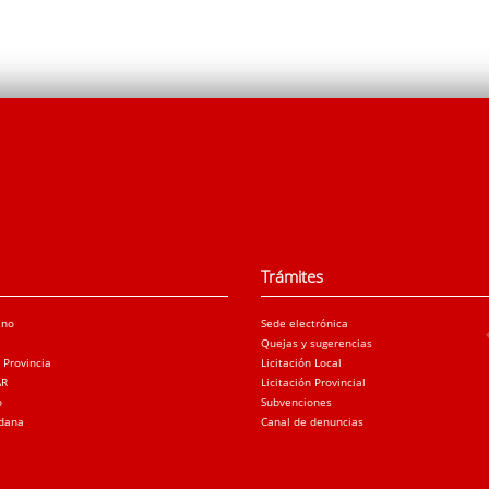
Trámites
ano
Sede electrónica
Quejas y sugerencias
a Provincia
Licitación Local
AR
Licitación Provincial
o
Subvenciones
adana
Canal de denuncias