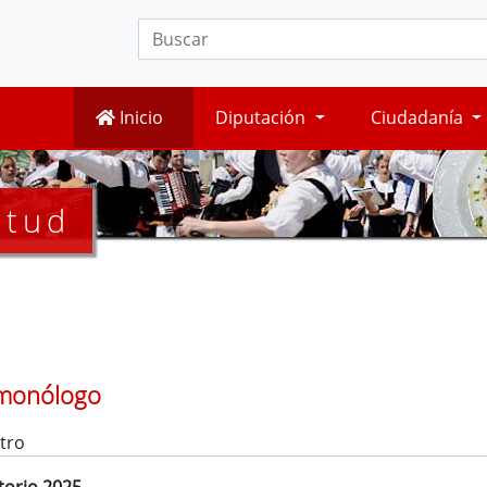
Inicio
Diputación
Ciudadanía
ntud
l monólogo
tro