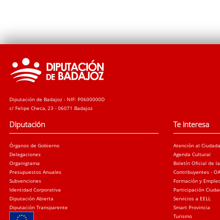
Diputación de Badajoz - NIF: P0600000D
c/ Felipe Checa, 23 - 06071 Badajoz
Diputación
Te interesa
Órganos de Gobierno
Atención al Ciudad
Delegaciones
Agenda Cultural
Organigrama
Boletín Oficial de l
Presupuestos Anuales
Contribuyentes - O
Subvenciones
Formación y Emple
Identidad Corporativa
Participación Ciud
Diputación Abierta
Servicios a EELL
Diputación Transparente
Smart Provincia
Turismo