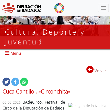
Menú
Cultura, Deporte y
Juventud
Menú
Todo Cultura y Deporte
Volver
Noticias y Eventos
Cuca Cantillo , «Circonchita»
BAdeCirco, Festival de
06-05-2026
Circo de la Diputación de Badajoz