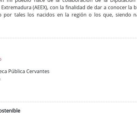
en mi pueblo nace de la colaboración de la Diputación
 Extremadura (AEEX), con la finalidad de dar a conocer la bi
 por tales los nacidos en la región o los que, siendo n
o
teca Pública Cervantes
h
ostenible