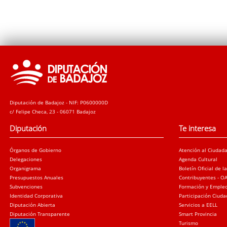
Diputación de Badajoz - NIF: P0600000D
c/ Felipe Checa, 23 - 06071 Badajoz
Diputación
Te interesa
Órganos de Gobierno
Atención al Ciudad
Delegaciones
Agenda Cultural
Organigrama
Boletín Oficial de l
Presupuestos Anuales
Contribuyentes - O
Subvenciones
Formación y Emple
Identidad Corporativa
Participación Ciud
Diputación Abierta
Servicios a EELL
Diputación Transparente
Smart Provincia
Turismo