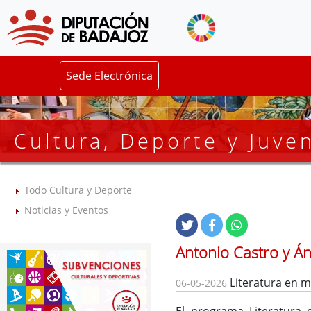
Sede Electrónica
Cultura, Deporte y Juve
Todo Cultura y Deporte
Noticias y Eventos
Antonio Castro y Á
Literatura en m
06-05-2026