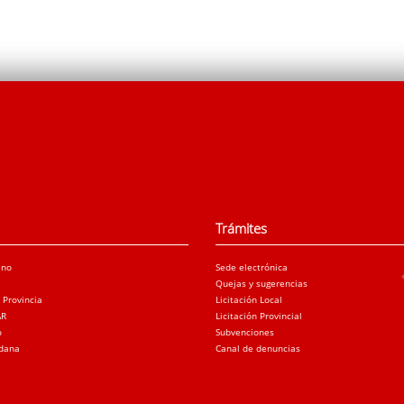
Trámites
ano
Sede electrónica
Quejas y sugerencias
a Provincia
Licitación Local
AR
Licitación Provincial
o
Subvenciones
adana
Canal de denuncias