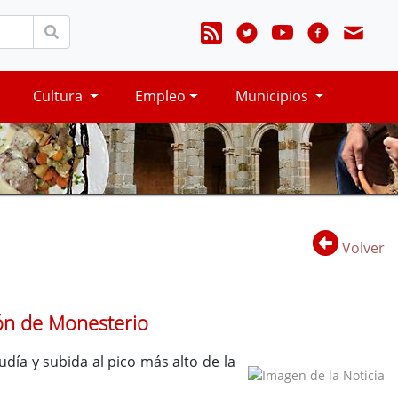
Cultura
Empleo
Municipios
Volver
món de Monesterio
día y subida al pico más alto de la