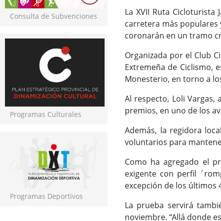
La XVII Ruta Cicloturist
Consulta de Subvenciones
carretera más populares y
coronarán en un tramo 
Organizada por el Club C
Extremeña de Ciclismo, e
Monesterio, en torno a lo
Al respecto, Loli Vargas
premios, en uno de los avi
Programas Culturales
Además, la regidora loc
voluntarios para mantener
Como ha agregado el pre
exigente con perfil ´rom
excepción de los últimos 
Programas Deportivos
La prueba servirá tambié
noviembre. “Allá donde es