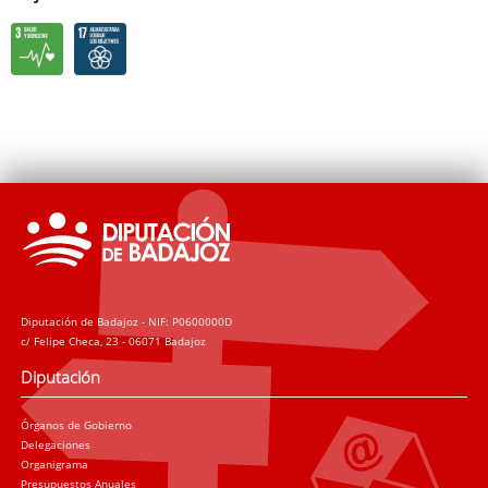
Diputación de Badajoz - NIF: P0600000D
c/ Felipe Checa, 23 - 06071 Badajoz
Diputación
Órganos de Gobierno
Delegaciones
Organigrama
Presupuestos Anuales