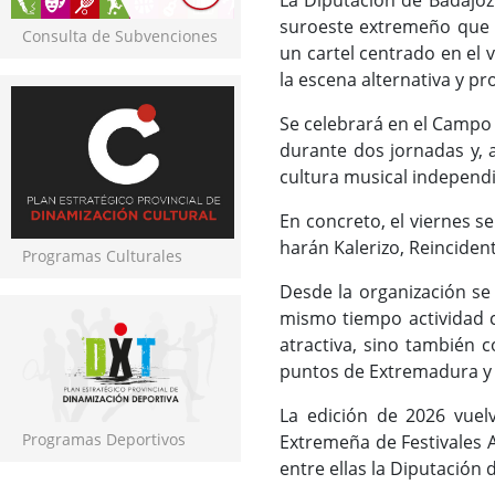
La Diputación de Badajoz
suroeste extremeño que r
Consulta de Subvenciones
un cartel centrado en el 
la escena alternativa y pr
Se celebrará en el Campo 
durante dos jornadas y, a
cultura musical independ
En concreto, el viernes s
harán Kalerizo, Reinciden
Programas Culturales
Desde la organización se 
mismo tiempo actividad c
atractiva, sino también c
puntos de Extremadura y
La edición de 2026 vuelv
Programas Deportivos
Extremeña de Festivales 
entre ellas la Diputación 