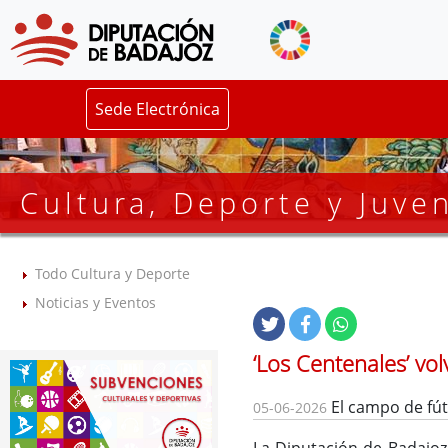
Sede Electrónica
Cultura, Deporte y Juve
Todo Cultura y Deporte
Noticias y Eventos
‘Los Centenales’ vo
El campo de fútb
05-06-2026