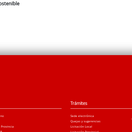
ostenible
Trámites
ano
Sede electrónica
Quejas y sugerencias
a Provincia
Licitación Local
AR
Licitación Provincial