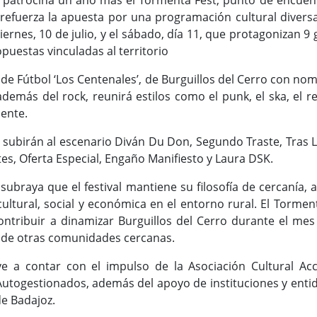
 patrocina un año más el Tormenta Fest, punto de encuent
efuerza la apuesta por una programación cultural diversa, 
viernes, 10 de julio, y el sábado, día 11, que protagonizan
opuestas vinculadas al territorio
de Fútbol ‘Los Centenales’, de Burguillos del Cerro con nom
demás del rock, reunirá estilos como el punk, el ska, el re
iente.
e subirán al escenario Diván Du Don, Segundo Traste, Tras La
tes, Oferta Especial, Engaño Manifiesto y Laura DSK.
subraya que el festival mantiene su filosofía de cercanía,
ultural, social y económica en el entorno rural. El Torme
ontribuir a dinamizar Burguillos del Cerro durante el mes 
 de otras comunidades cercanas.
e a contar con el impulso de la Asociación Cultural Acc
Autogestionados, además del apoyo de instituciones y entid
de Badajoz.