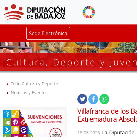
Sede Electrónica
Cultura, Deporte y Juve
Todo Cultura y Deporte
Noticias y Eventos
Villafranca de los 
Extremadura Absolut
La Diputación 
18-06-2026