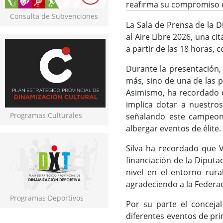
reafirma su compromiso con
Consulta de Subvenciones
La Sala de Prensa de la 
al Aire Libre 2026, una c
a partir de las 18 horas, 
Durante la presentación,
más, sino de una de las 
Asimismo, ha recordado qu
implica dotar a nuestro
Programas Culturales
señalando este campeona
albergar eventos de élite.
Silva ha recordado que V
financiación de la Diput
nivel en el entorno rura
agradeciendo a la Federa
Programas Deportivos
Por su parte el conceja
diferentes eventos de pri