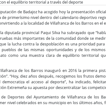
 el equilibrio territorial a través del deporte
Diputación de Badajoz ha acogido hoy la presentación ofic
ita de primerísimo nivel dentro del calendario deportivo re
convirtiendo a la localidad de Villafranca de los Barros en e
 la diputada provincial Paqui Silva ha subrayado que “ha
pruebas más importantes de la comunidad donde se medirá
e la lucha contra la despoblación es una prioridad para la
s pueblos de las mismas oportunidades y de los mismos s
to como una muestra clara de equilibrio territorial q
illafranca de los Barros inauguró en 2016 la primera pist
ación”. “Hoy, diez años después, recogemos los frutos dem
l democratiza el acceso al deporte”, ha indicado, felici
ción Extremeña su apuesta por descentralizar las competici
l de Deportes del Ayuntamiento de Villafranca de los Ba
mer nivel celebrados en su municipio en los últimos años, 