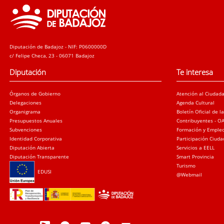
Diputación de Badajoz - NIF: P0600000D
c/ Felipe Checa, 23 - 06071 Badajoz
Diputación
Te interesa
Órganos de Gobierno
Atención al Ciudad
Delegaciones
Agenda Cultural
Organigrama
Boletín Oficial de l
Presupuestos Anuales
Contribuyentes - O
Subvenciones
Formación y Emple
Identidad Corporativa
Participación Ciud
Diputación Abierta
Servicios a EELL
Diputación Transparente
Smart Provincia
Turismo
EDUSI
@Webmail