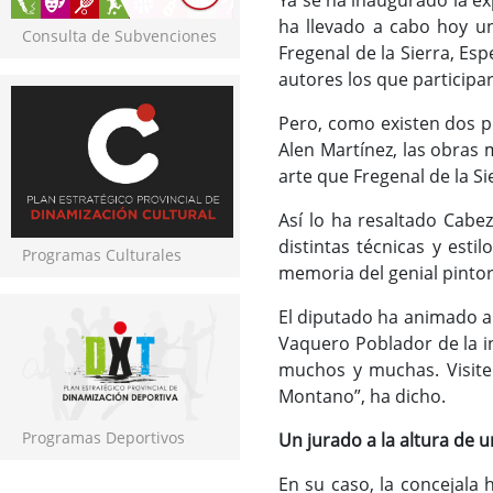
Ya se ha inaugurado la e
ha llevado a cabo hoy un
Consulta de Subvenciones
Fregenal de la Sierra, Es
autores los que participa
Pero, como existen dos p
Alen Martínez, las obras
arte que Fregenal de la S
Así lo ha resaltado Cabe
distintas técnicas y est
Programas Culturales
memoria del genial pinto
El diputado ha animado a 
Vaquero Poblador de la in
muchos y muchas. Visite
Montano”, ha dicho.
Programas Deportivos
Un jurado a la altura de
En su caso, la concejal