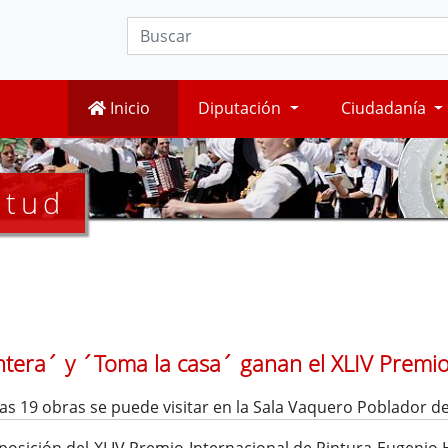
Inicio
Diputación
Ciudadanía
ntud
antera´ y ´Toma la casa´ ganan el XLIV Premi
as 19 obras se puede visitar en la Sala Vaquero Poblador de