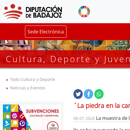
Sede Electrónica
Cultura, Deporte y Juve
Todo Cultura y Deporte
Noticias y Eventos
´La piedra en la c
La muestra de l
08-07-2026