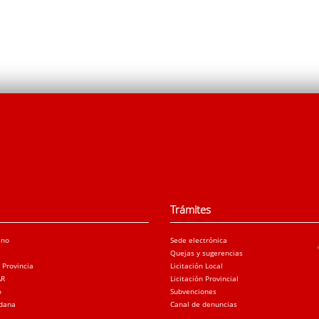
Trámites
ano
Sede electrónica
Quejas y sugerencias
a Provincia
Licitación Local
AR
Licitación Provincial
o
Subvenciones
adana
Canal de denuncias