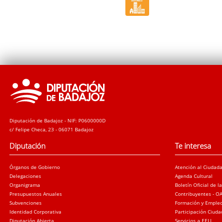
Diputación de Badajoz - NIF: P0600000D
c/ Felipe Checa, 23 - 06071 Badajoz
Diputación
Te interesa
Órganos de Gobierno
Atención al Ciudad
Delegaciones
Agenda Cultural
Organigrama
Boletín Oficial de l
Presupuestos Anuales
Contribuyentes - O
Subvenciones
Formación y Emple
Identidad Corporativa
Participación Ciud
Diputación Abierta
Servicios a EELL