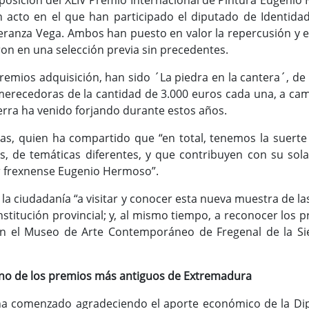
xposición del XLIV Premio Internacional de Pintura Eugenio
 acto en el que han participado el diputado de Identidad 
peranza Vega. Ambos han puesto en valor la repercusión y e
ron en una selección previa sin precedentes.
remios adquisición, han sido ´La piedra en la cantera´, d
 merecedoras de la cantidad de 3.000 euros cada una, a cam
ierra ha venido forjando durante estos años.
zas, quien ha compartido que “en total, tenemos la suert
ilos, de temáticas diferentes, y que contribuyen con su so
r frexnense Eugenio Hermoso”.
la ciudadanía “a visitar y conocer esta nueva muestra de las
stitución provincial; y, al mismo tiempo, a reconocer los 
n el Museo de Arte Contemporáneo de Fregenal de la Si
 uno de los premios más antiguos de Extremadura
a ha comenzado agradeciendo el aporte económico de la D