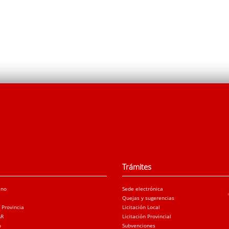
Trámites
ano
Sede electrónica
Quejas y sugerencias
a Provincia
Licitación Local
AR
Licitación Provincial
o
Subvenciones