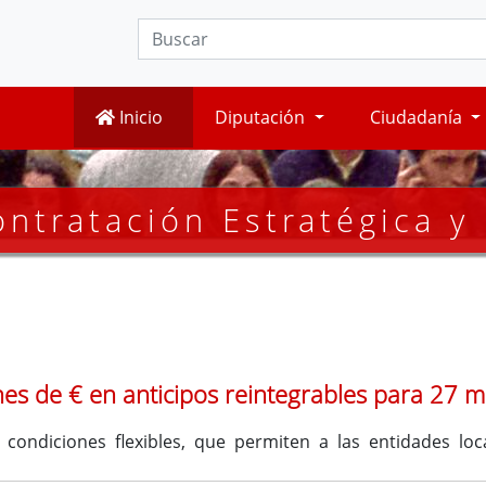
Inicio
Diputación
Ciudadanía
ntratación Estratégica y
nes de € en anticipos reintegrables para 27
condiciones flexibles, que permiten a las entidades loc