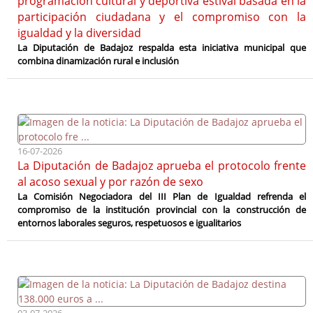
programación cultural y deportiva estival basada en la
Enlaces de interés
participación ciudadana y el compromiso con la
igualdad y la diversidad
La Diputación de Badajoz respalda esta iniciativa municipal que
combina dinamización rural e inclusión
16-07-2026
La Diputación de Badajoz aprueba el protocolo frente
al acoso sexual y por razón de sexo
La Comisión Negociadora del III Plan de Igualdad refrenda el
compromiso de la institución provincial con la construcción de
entornos laborales seguros, respetuosos e igualitarios
03-07-2026