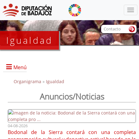
Menú
Contacto
Igualdad
Menú
Organigrama
»
Igualdad
Anuncios/Noticias
Portada
04-08-2026
Bodonal de la Sierra contará con una completa
Documentos de interés