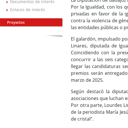
La Diputación de Badajoz 
Documentos de interés
Por la Igualdad, con los 
Enlaces de interés
privadas en favor de la 
contra la violencia de gé
Proyectos
las entidades públicas o p
El galardón, impulsado po
Linares, diputada de Igua
Coincidiendo con la prese
concurrir a las seis cate
llegar las candidaturas s
premios serán entregados
marzo de 2025.
Según destacó la diputa
asociaciones que luchan en
Por otra parte, Lourdes L
de la periodista María Je
de cristal”.