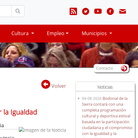
Cultura
Empleo
Municipios
Contacto
Volver
Noticias
Bodonal de la
04-08-2026
Sierra contará con una
completa programación
 la Igualdad
cultural y deportiva estival
basada en la participación
ia
ciudadana y el compromiso
con la igualdad y la