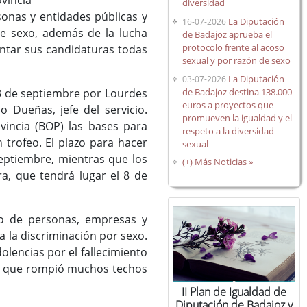
vincia
diversidad
sonas y entidades públicas y
La Diputación
16-07-2026
de sexo, además de la lucha
de Badajoz aprueba el
protocolo frente al acoso
entar sus candidaturas todas
sexual y por razón de sexo
La Diputación
03-07-2026
de Badajoz destina 138.000
 3 de septiembre por Lourdes
euros a proyectos que
o Dueñas, jefe del servicio.
promueven la igualdad y el
ovincia (BOP) las bases para
respeto a la diversidad
 trofeo. El plazo para hacer
sexual
septiembre, mientras que los
(+) Más Noticias »
a, que tendrá lugar el 8 de
jo de personas, empresas y
a la discriminación por sexo.
lencias por el fallecimiento
nal que rompió muchos techos
II Plan de Igualdad de
Diputación de Badajoz y