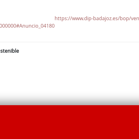
dip-badajoz.es/bop/ventana_bolet
3000000#Anuncio_04180
stenible