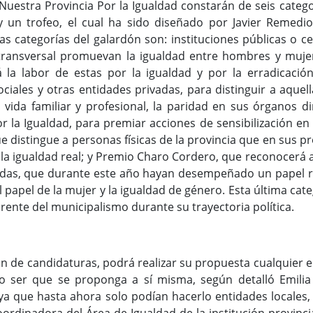
uestra Provincia Por la Igualdad constarán de seis categ
 un trofeo, el cual ha sido diseñado por Javier Remedio
as categorías del galardón son: instituciones públicas o c
ransversal promuevan la igualdad entre hombres y mujer
 la labor de estas por la igualdad y por la erradicación
ciales y otras entidades privadas, para distinguir a aqu
a vida familiar y profesional, la paridad en sus órganos di
or la Igualdad, para premiar acciones de sensibilización en l
ue distingue a personas físicas de la provincia que en sus p
a igualdad real; y Premio Charo Cordero, que reconocerá a 
adas, que durante este año hayan desempeñado un papel re
el papel de la mujer y la igualdad de género. Esta última cat
rente del municipalismo durante su trayectoria política.
ón de candidaturas, podrá realizar su propuesta cualquier e
o ser que se proponga a sí misma, según detalló Emilia P
ya que hasta ahora solo podían hacerlo entidades locales