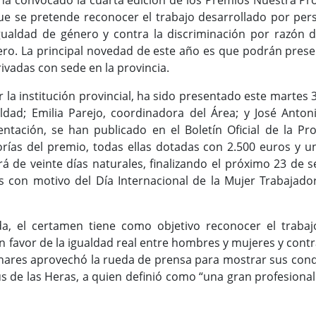
ha convocado la cuarta edición de los Premios Nuestra Pro
que se pretende reconocer el trabajo desarrollado por per
igualdad de género y contra la discriminación por razón 
nero. La principal novedad de este año es que podrán pres
rivadas con sede en la provincia.
r la institución provincial, ha sido presentado este martes
ldad; Emilia Parejo, coordinadora del Área; y José Antoni
ntación, se han publicado en el Boletín Oficial de la Pr
gorías del premio, todas ellas dotadas con 2.500 euros y un
erá de veinte días naturales, finalizando el próximo 23 de 
 con motivo del Día Internacional de la Mujer Trabajador
da, el certamen tiene como objetivo reconocer el traba
 favor de la igualdad real entre hombres y mujeres y contr
inares aprovechó la rueda de prensa para mostrar sus condo
sús de las Heras, a quien definió como “una gran profesio