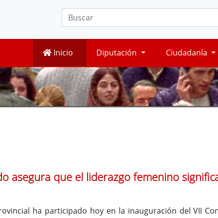
Inicio
Diputación
Ciudadanía
o asegura que el liderazgo femenino significa 
ovincial ha participado hoy en la inauguración del VII Co