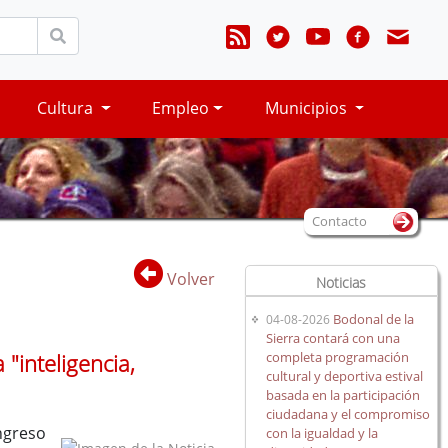
Cultura
Empleo
Municipios
Contacto
Volver
Noticias
Bodonal de la
04-08-2026
Sierra contará con una
completa programación
"inteligencia,
cultural y deportiva estival
basada en la participación
ciudadana y el compromiso
ngreso
con la igualdad y la