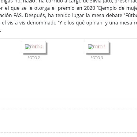
digas no, hazlo', ha corrido a cargo de Silvia Jato, presenta
r el que se le otorga el premio en 2020 'Ejemplo de muje
dación FAS. Después, ha tenido lugar la mesa debate 'Fútb
', el vis a vis denominado 'Y ellos qué opinan' y una mesa
.
FOTO 2
FOTO 3