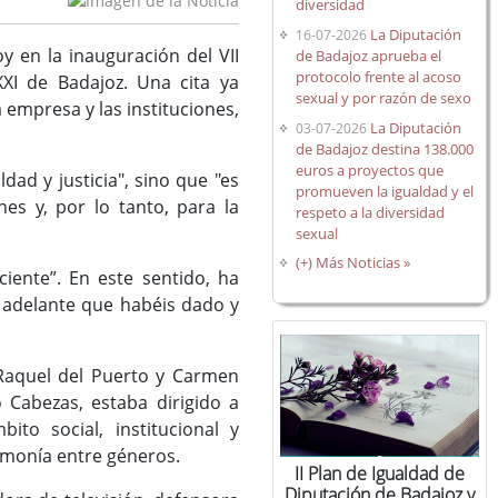
diversidad
La Diputación
16-07-2026
y en la inauguración del VII
de Badajoz aprueba el
protocolo frente al acoso
XXI de Badajoz. Una cita ya
sexual y por razón de sexo
a empresa y las instituciones,
La Diputación
03-07-2026
de Badajoz destina 138.000
euros a proyectos que
ad y justicia", sino que "es
promueven la igualdad y el
nes y, por lo tanto, para la
respeto a la diversidad
sexual
(+) Más Noticias »
iente”. En este sentido, ha
os adelante que habéis dado y
 Raquel del Puerto y Carmen
o Cabezas, estaba dirigido a
to social, institucional y
armonía entre géneros.
II Plan de Igualdad de
Diputación de Badajoz y