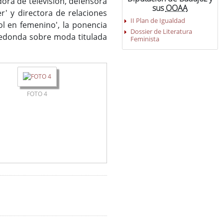
dora de televisión, defensora
sus
OOAA
r' y directora de relaciones
II Plan de Igualdad
ol en femenino', la ponencia
Dossier de Literatura
 redonda sobre moda titulada
Feminista
FOTO 4