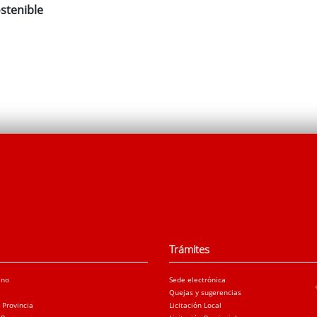
stenible
Trámites
ano
Sede electrónica
Quejas y sugerencias
a Provincia
Licitación Local