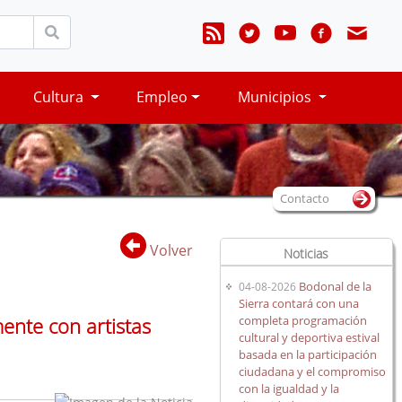
Cultura
Empleo
Municipios
Contacto
Volver
Noticias
Bodonal de la
04-08-2026
Sierra contará con una
completa programación
mente con artistas
cultural y deportiva estival
basada en la participación
ciudadana y el compromiso
con la igualdad y la