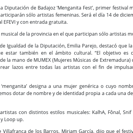
a Diputación de Badajoz ‘Menganita Fest’, primer festival 
articiparán sólo artistas femeninas. Será el día 14 de dicie
ial EFEVI y con entrada gratuita.
l musical de la provincia en el que participan sólo artistas 
e Igualdad de la Diputación, Emilia Parejo, destacó que la 
e estar también en el ámbito cultural. “El objetivo es da
e la mano de MUMEX (Mujeres Músicas de Extremadura) con 
rear lazos entre todas las artistas con el fin de impuls
e ‘menganita’ designa a una mujer genérica o cuyo nomb
emos dotar de nombre y de identidad propia a cada una de
rtistas con distintos estilos musicales: KalhA, Fônal, Sni
 y Loop up.
 Villafranca de los Barros, Miriam García, dijo que el festi