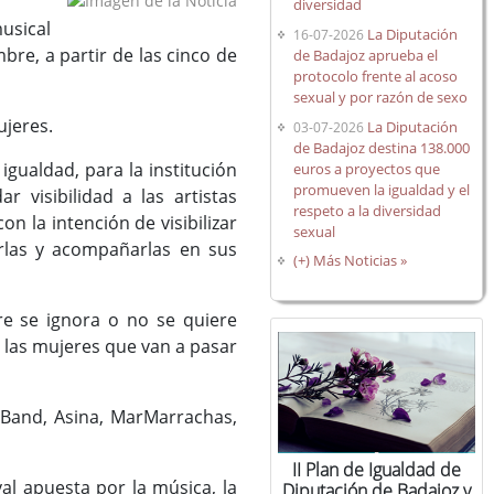
diversidad
musical
La Diputación
16-07-2026
mbre, a partir de las cinco de
de Badajoz aprueba el
protocolo frente al acoso
sexual y por razón de sexo
mujeres.
La Diputación
03-07-2026
de Badajoz destina 138.000
igualdad, para la institución
euros a proyectos que
promueven la igualdad y el
r visibilidad a las artistas
respeto a la diversidad
la intención de visibilizar
sexual
arlas y acompañarlas en sus
(+) Más Noticias »
re se ignora o no se quiere
 las mujeres que van a pasar
f Band, Asina, MarMarrachas,
II Plan de Igualdad de
val apuesta por la música, la
Diputación de Badajoz y