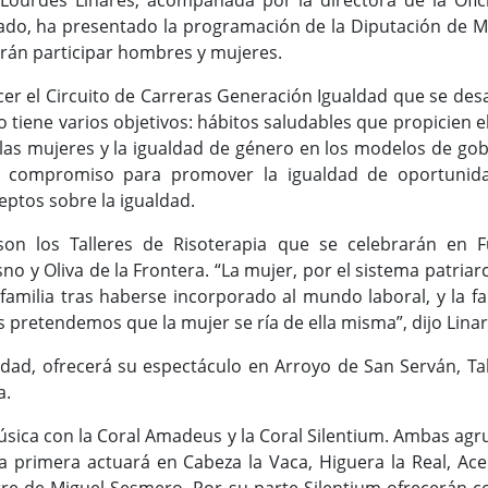
 Lourdes Linares, acompañada por la directora de la Ofic
ado, ha presentado la programación de la Diputación de M
drán participar hombres y mujeres.
cer el Circuito de Carreras Generación Igualdad que se des
o tiene varios objetivos: hábitos saludables que propicien e
e las mujeres y la igualdad de género en los modelos de gob
el compromiso para promover la igualdad de oportunid
ptos sobre la igualdad.
 son los Talleres de Risoterapia que se celebrarán en 
no y Oliva de la Frontera. “La mujer, por el sistema patriarc
 familia tras haberse incorporado al mundo laboral, y la f
s pretendemos que la mujer se ría de ella misma”, dijo Linar
dad, ofrecerá su espectáculo en Arroyo de San Serván, Ta
a.
úsica con la Coral Amadeus y la Coral Silentium. Ambas a
La primera actuará en Cabeza la Vaca, Higuera la Real, Ace