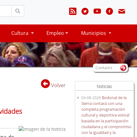
Cultura
Empleo
Municipios
Contacto
Volver
Noticias
Bodonal de la
04-08-2026
Sierra contará con una
completa programación
ividades
cultural y deportiva estival
basada en la participación
ciudadana y el compromiso
con la igualdad y la