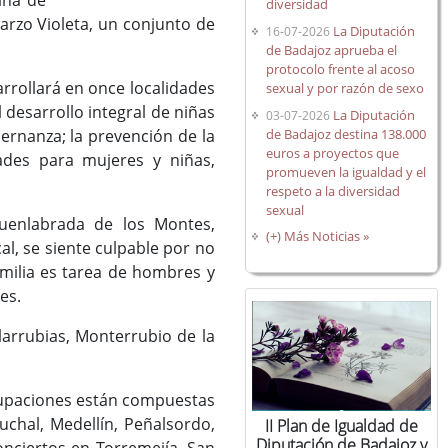
ina de
diversidad
arzo Violeta, un conjunto de
La Diputación
16-07-2026
de Badajoz aprueba el
protocolo frente al acoso
arrollará en once localidades
sexual y por razón de sexo
l desarrollo integral de niñas
La Diputación
03-07-2026
de Badajoz destina 138.000
ernanza; la prevención de la
euros a proyectos que
ades para mujeres y niñas,
promueven la igualdad y el
respeto a la diversidad
sexual
Fuenlabrada de los Montes,
(+) Más Noticias »
al, se siente culpable por no
amilia es tarea de hombres y
es.
larrubias, Monterrubio de la
grupaciones están compuestas
uchal, Medellín, Peñalsordo,
II Plan de Igualdad de
Diputación de Badajoz y