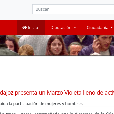
Inicio
Diputación
Ciudadanía
dajoz presenta un Marzo Violeta lleno de act
abida la participación de mujeres y hombres