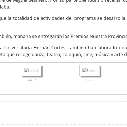
re de Miguel Sesmero. Por su parte Silentium ofrecerán c
Haba.
ue la totalidad de actividades del programa se desarrolla
bién, mañana se entregarán los Premios Nuestra Provincia
cia Universitaria Hernán Cortés, también ha elaborado un
ta que recoge danza, teatro, coloquio, cine, música y arte 
Foto 2
Foto 3