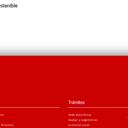
stenible
Trámites
ano
Sede electrónica
Quejas y sugerencias
a Provincia
Licitación Local