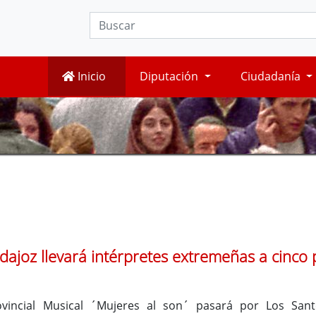
Inicio
Diputación
Ciudadanía
dajoz llevará intérpretes extremeñas a cinco
ovincial Musical ´Mujeres al son´ pasará por Los San