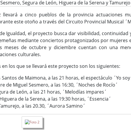
Sesmero, Segura de León, Higuera de la Serena y Tamurejo
 llevará a cinco pueblos de la provincia actuaciones m
ante este otoño a través del Circuito Provincial Musical ´
de Igualdad, el proyecto busca dar visibilidad, continuidad y
tremeñas mediante conciertos protagonizados por mujeres e
los meses de octubre y diciembre cuentan con una men
aciones culturales.
s en los que se llevará este proyecto son los siguientes:
 Santos de Maimona, a las 21 horas, el espectáculo ´Yo soy 
rre de Miguel Sesmero, a las 16:30, ´Noches de Rocío´
gura de León, a las 21 horas, ´Melodías impares´
iguera de la Serena, a las 19:30 horas, ´Essencia´
amurejo, a las 20.30, ´Aurora Samino´