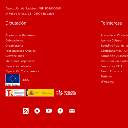
Diputación de Badajoz - NIF: P0600000D
c/ Felipe Checa, 23 - 06071 Badajoz
Diputación
Te interesa
Órganos de Gobierno
Atención al Ciudad
Delegaciones
Agenda Cultural
Organigrama
Boletín Oficial de l
Presupuestos Anuales
Contribuyentes - O
Subvenciones
Formación y Emple
Identidad Corporativa
Participación Ciud
Diputación Abierta
Servicios a EELL
Diputación Transparente
Smart Provincia
Turismo
EDUSI
@Webmail