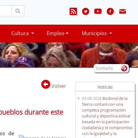
Cultura
Empleo
Municipios
Contacto
Volver
Noticias
Bodonal de la
04-08-2026
Sierra contará con una
completa programación
 pueblos durante este
cultural y deportiva estival
basada en la participación
ciudadana y el compromiso
tos de
con la igualdad y la