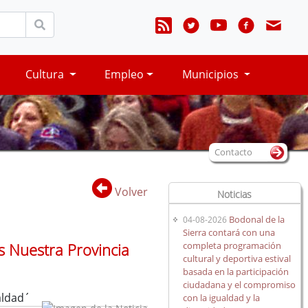
Cultura
Empleo
Municipios
Contacto
Volver
Noticias
Bodonal de la
04-08-2026
Sierra contará con una
completa programación
s Nuestra Provincia
cultural y deportiva estival
basada en la participación
ciudadana y el compromiso
aldad´
con la igualdad y la