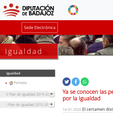
Sede Electrónica
Igualdad
Igualdad
Portada
Ya se conocen las p
II Plan de Igualdad 2019-2023
por la Igualdad
I Plan de Igualdad 2015-2019
El certamen dist
14-01-2026