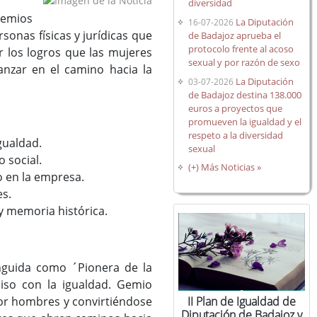
diversidad
remios
La Diputación
16-07-2026
sonas físicas y jurídicas que
de Badajoz aprueba el
protocolo frente al acoso
ar los logros que las mujeres
sexual y por razón de sexo
nzar en el camino hacia la
La Diputación
03-07-2026
de Badajoz destina 138.000
euros a proyectos que
promueven la igualdad y el
respeto a la diversidad
gualdad.
sexual
 social.
(+) Más Noticias »
o en la empresa.
es.
y memoria histórica.
inguida como ´Pionera de la
iso con la igualdad. Gemio
II Plan de Igualdad de
por hombres y convirtiéndose
Diputación de Badajoz y