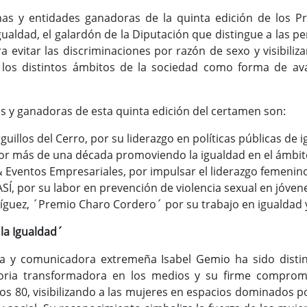
as y entidades ganadoras de la quinta edición de los P
gualdad, el galardón de la Diputación que distingue a las per
 evitar las discriminaciones por razón de sexo y visibiliz
los distintos ámbitos de la sociedad como forma de ava
es y ganadoras de esta quinta edición del certamen son:
illos del Cerro, por su liderazgo en políticas públicas de i
or más de una década promoviendo la igualdad en el ámbito
 Eventos Empresariales, por impulsar el liderazgo femenin
SÍ, por su labor en prevención de violencia sexual en jóven
guez, ´Premio Charo Cordero´ por su trabajo en igualdad 
la Igualdad´
sta y comunicadora extremeña Isabel Gemio ha sido dist
toria transformadora en los medios y su firme comprom
os 80, visibilizando a las mujeres en espacios dominados 