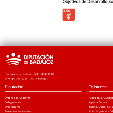
Objetivos de Desarrollo So
Diputación de Badajoz - NIF: P0600000D
c/ Felipe Checa, 23 - 06071 Badajoz
Diputación
Te interesa
Órganos de Gobierno
Atención al Ciudad
Delegaciones
Agenda Cultural
Organigrama
Boletín Oficial de l
Presupuestos Anuales
Contribuyentes - O