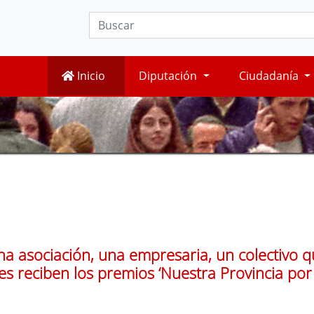
Inicio
Diputación
Ciudadanía
a asociación, una empresaria, un colectivo q
s reciben los premios ‘Nuestra Provincia por 