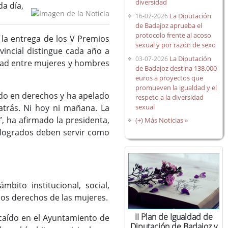
diversidad
da día,
La Diputación
16-07-2026
de Badajoz aprueba el
protocolo frente al acoso
 la entrega de los V Premios
sexual y por razón de sexo
vincial distingue cada año a
La Diputación
03-07-2026
dad entre mujeres y hombres
de Badajoz destina 138.000
euros a proyectos que
promueven la igualdad y el
ndo en derechos y ha apelado
respeto a la diversidad
sexual
 atrás. Ni hoy ni mañana. La
l”, ha afirmado la presidenta,
(+) Más Noticias »
s logrados deben servir como
mbito institucional, social,
los derechos de las mujeres.
II Plan de Igualdad de
ecaído en el Ayuntamiento de
Diputación de Badajoz y