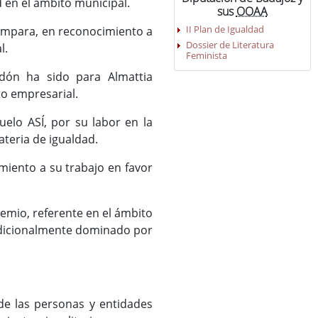
ad en el ámbito municipal.
sus
OOAA
II Plan de Igualdad
 Impara, en reconocimiento a
Dossier de Literatura
al.
Feminista
rdón ha sido para Almattia
to empresarial.
uelo ASÍ, por su labor en la
ateria de igualdad.
iento a su trabajo en favor
Gemio, referente en el ámbito
adicionalmente dominado por
 de las personas y entidades