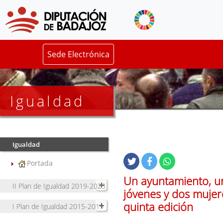
Sede Electrónica
Igualdad
Igualdad
Portada
Un ayuntamiento, un
II Plan de Igualdad 2019-2023
jóvenes y dos mujere
quinta edición
I Plan de Igualdad 2015-2019