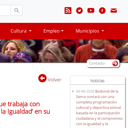
Cultura
Empleo
Municipios
Contacto
Volver
Noticias
Bodonal de la
04-08-2026
Sierra contará con una
completa programación
ue trabaja con
cultural y deportiva estival
la Igualdad’ en su
basada en la participación
ciudadana y el compromiso
con la igualdad y la