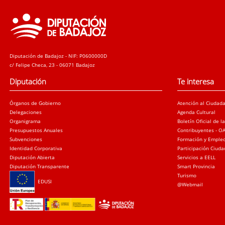
Diputación de Badajoz - NIF: P0600000D
c/ Felipe Checa, 23 - 06071 Badajoz
Diputación
Te interesa
Órganos de Gobierno
Atención al Ciudad
Delegaciones
Agenda Cultural
Organigrama
Boletín Oficial de l
Presupuestos Anuales
Contribuyentes - O
Subvenciones
Formación y Emple
Identidad Corporativa
Participación Ciud
Diputación Abierta
Servicios a EELL
Diputación Transparente
Smart Provincia
Turismo
EDUSI
@Webmail