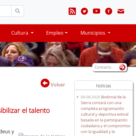
Cultura
Empleo
Municipios
Contacto
Volver
Noticias
Bodonal de la
04-08-2026
Sierra contará con una
completa programación
ilizar el talento
cultural y deportiva estival
basada en la participación
ciudadana y el compromiso
deus y
con la igualdad y la