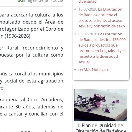
diversidad
La Diputación
16-07-2026
ra acercar la cultura a los
de Badajoz aprueba el
protocolo frente al acoso
 Impulsado desde el Área de
sexual y por razón de sexo
rotagonizado por el Coro de
La Diputación
03-07-2026
n (1996-2026).
de Badajoz destina 138.000
euros a proyectos que
er Rural: reconocimiento y
promueven la igualdad y el
puesta por la cultura como
respeto a la diversidad
sexual
(+) Más Noticias »
 música coral a los municipios
a y social de esta agrupación
yo.
horabuena al Coro Amadeus,
urante 30 años, además de
e a cantar y conciliar con el
II Plan de Igualdad de
Diputación de Badajoz y