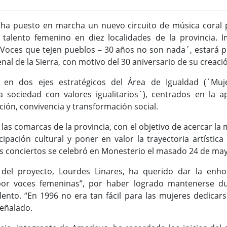
ha puesto en marcha un nuevo circuito de música coral pa
el talento femenino en diez localidades de la provincia.
Voces que tejen pueblos – 30 años no son nada´, estará p
l de la Sierra, con motivo del 30 aniversario de su creació
a en dos ejes estratégicos del Área de Igualdad (´Muj
sociedad con valores igualitarios´), centrados en la a
ción, convivencia y transformación social.
 las comarcas de la provincia, con el objetivo de acercar la
cipación cultural y poner en valor la trayectoria artístic
os conciertos se celebró en Monesterio el masado 24 de ma
 del proyecto, Lourdes Linares, ha querido dar la en
por voces femeninas”, por haber logrado mantenerse d
lento. “En 1996 no era tan fácil para las mujeres dedicars
señalado.