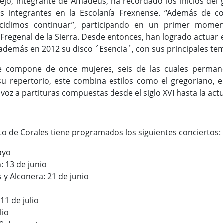
nejo, integrante de Amadeus, ha recordado los inicios del
s integrantes en la Escolanía Frexnense. “Además de co
ecidimos continuar”, participando en un primer momen
d, Fregenal de la Sierra. Desde entonces, han logrado actua
además en 2012 su disco ´Esencia´, con sus principales te
e compone de once mujeres, seis de las cuales perman
u repertorio, este combina estilos como el gregoriano, el p
 voz a partituras compuestas desde el siglo XVI hasta la act
uito de Corales tiene programados los siguientes conciertos:
ayo
: 13 de junio
s y Alconera: 21 de junio
11 de julio
lio