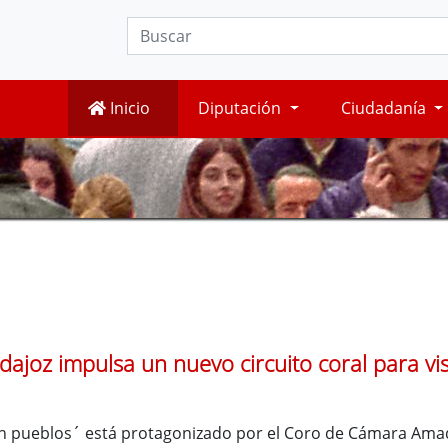
Inicio
Diputación
Ciudadanía
ajoz impulsa un nuevo circuito coral para visib
n pueblos´ está protagonizado por el Coro de Cámara Ama