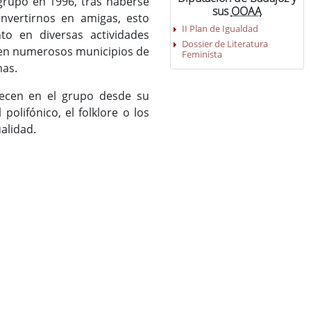
 grupo en 1996, tras haberse
sus
OOAA
nvertirnos en amigas, esto
II Plan de Igualdad
to en diversas actividades
Dossier de Literatura
r en numerosos municipios de
Feminista
mas.
ecen en el grupo desde su
olifónico, el folklore o los
ualidad.