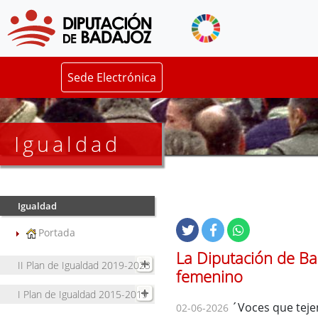
Sede Electrónica
Igualdad
Igualdad
Portada
La Diputación de Bad
II Plan de Igualdad 2019-2023
femenino
I Plan de Igualdad 2015-2019
´Voces que teje
02-06-2026