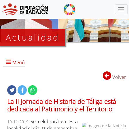
Menú
Actualidad
Agenda
Menú
Presidencia
BOP
Volver
Eventos
Noticias
Lista
La II Jornada de Historia de Táliga está
de
dedicada al Patrimonio y el Territorio
distribución
Se celebrará en esta
19-11-2019
localidad el día 21 de noviembre