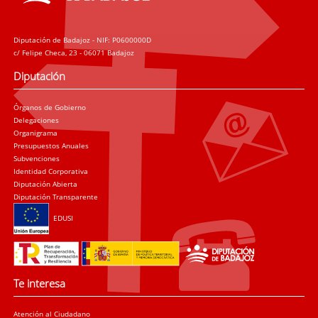
Diputación de Badajoz - NIF: P0600000D
c/ Felipe Checa, 23 - 06071 Badajoz
Diputación
Órganos de Gobierno
Delegaciones
Organigrama
Presupuestos Anuales
Subvenciones
Identidad Corporativa
Diputación Abierta
Diputación Transparente
EDUSI
Te interesa
Atención al Ciudadano