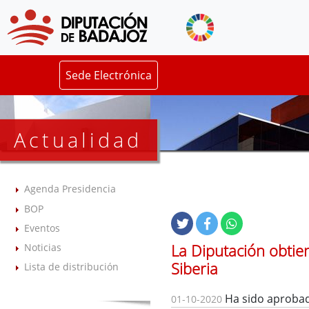
Sede Electrónica
Actualidad
Agenda Presidencia
BOP
Eventos
La Diputación obtien
Noticias
Siberia
Lista de distribución
Ha sido aprobad
01-10-2020