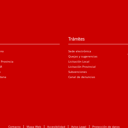
Trámites
ano
Sede electrónica
Quejas y sugerencias
a Provincia
Licitación Local
AR
Licitación Provincial
o
Subvenciones
adana
Canal de denuncias
Contacto
Mapa Web
Accesibilidad
Aviso Legal
Protección de datos