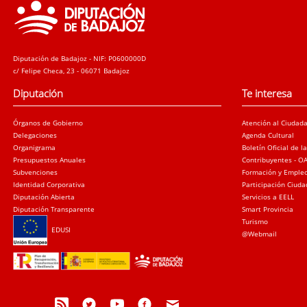
Diputación de Badajoz - NIF: P0600000D
c/ Felipe Checa, 23 - 06071 Badajoz
Diputación
Te interesa
Órganos de Gobierno
Atención al Ciudad
Delegaciones
Agenda Cultural
Organigrama
Boletín Oficial de l
Presupuestos Anuales
Contribuyentes - O
Subvenciones
Formación y Emple
Identidad Corporativa
Participación Ciud
Diputación Abierta
Servicios a EELL
Diputación Transparente
Smart Provincia
Turismo
EDUSI
@Webmail