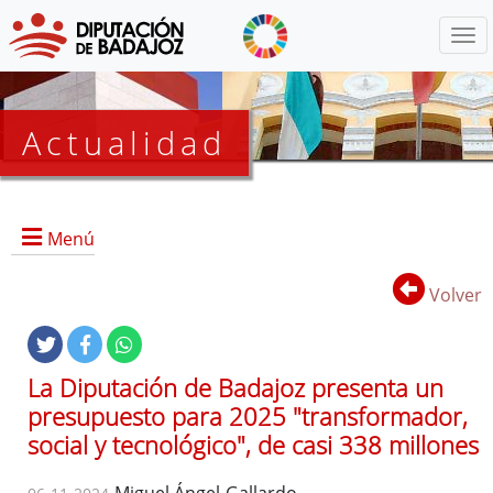
Menú
Actualidad
Agenda
Menú
Presidencia
BOP
Volver
Eventos
Noticias
Lista
La Diputación de Badajoz presenta un
de
presupuesto para 2025 "transformador,
distribución
social y tecnológico", de casi 338 millones