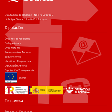
Diputación de Badajoz - NIF: P0600000D
c/ Felipe Checa, 23 - 06071 Badajoz
Diputación
Órganos de Gobierno
Delegaciones
Organigrama
Presupuestos Anuales
Subvenciones
Identidad Corporativa
Diputación Abierta
Diputación Transparente
EDUSI
Te interesa
Atención al Ciudadano