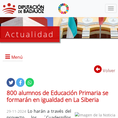
Menú
Actualidad
Agenda
Menú
Presidencia
BOP
Volver
Eventos
Noticias
Lista
800 alumnos de Educación Primaria se
de
formarán en igualdad en La Siberia
distribución
Lo harán a través del
29-11-2024
proyecto los ´Cuadernillos