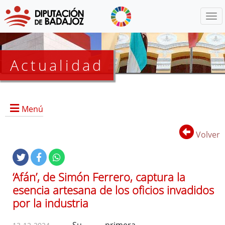
Menú
Actualidad
Agenda
Menú
Presidencia
BOP
Volver
Eventos
Noticias
Lista
‘Afán’, de Simón Ferrero, captura la
de
esencia artesana de los oficios invadidos
distribución
por la industria