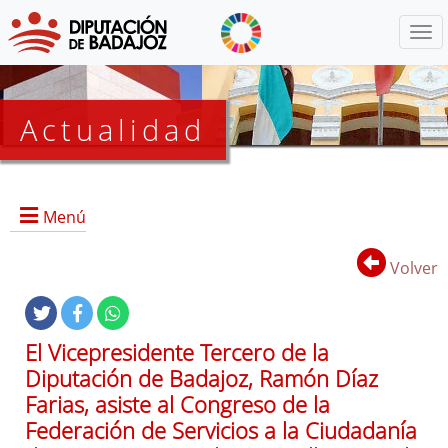
Menú
Actualidad
Agenda
Menú
Presidencia
BOP
Volver
Eventos
Noticias
Lista
El Vicepresidente Tercero de la
de
Diputación de Badajoz, Ramón Díaz
distribución
Farias, asiste al Congreso de la
Federación de Servicios a la Ciudadanía