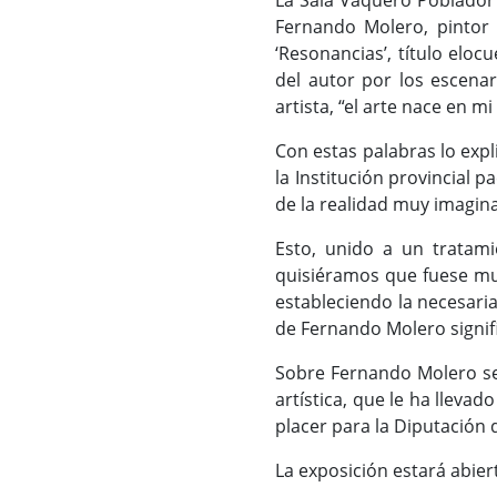
La Sala Vaquero Poblador 
Fernando Molero, pintor 
‘Resonancias’, título elo
del autor por los escena
artista, “el arte nace en m
Con estas palabras lo expl
la Institución provincial 
de la realidad muy imagina
Esto, unido a un tratam
quisiéramos que fuese muy
estableciendo la necesaria
de Fernando Molero signifi
Sobre Fernando Molero se 
artística, que le ha llevad
placer para la Diputación 
La exposición estará abier