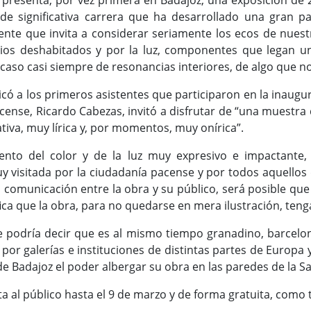
presenta, por vez primera en Badajoz, una exposición de 20
de significativa carrera que ha desarrollado una gran pa
cuente que invita a considerar seriamente los ecos de nue
rios deshabitados y por la luz, componentes que legan u
i caso casi siempre de resonancias interiores, de algo que no
icó a los primeros asistentes que participaron en la inaug
pacense, Ricardo Cabezas, invitó a disfrutar de “una muestra
tiva, muy lírica y, por momentos, muy onírica”.
iento del color y de la luz muy expresivo e impactante
 visitada por la ciudadanía pacense y por todos aquellos 
 comunicación entre la obra y su público, será posible que 
ca que la obra, para no quedarse en mera ilustración, teng
podría decir que es al mismo tiempo granadino, barceloné
o por galerías e instituciones de distintas partes de Europa
de Badajoz el poder albergar su obra en las paredes de la 
ta al público hasta el 9 de marzo y de forma gratuita, como