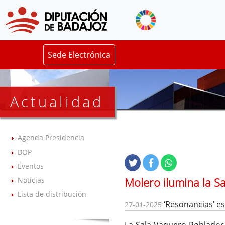
Sede Electrónica
Actualidad
Agenda Presidencia
BOP
Eventos
Molero ilumina la S
Noticias
Lista de distribución
‘Resonancias’ es
27-01-2025