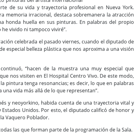
 pinturas del artista internacional
rte de su vida y trayectoria profesional en Nueva York.
stra memoria irracional, destaca sobremanera la atracción
na honda huella en sus pinturas. En palabras del propio
 he vivido ni tampoco viviré”.
uración celebrada el pasado viernes, cuando el diputado de
 de especial belleza plástica que nos aproxima a una visión
, continuó, “hacen de la muestra una muy especial que
que nos visiten en El Hospital Centro Vivo. De este modo,
la pintura tenga resonancias; es decir, lo que en palabras
a una vida más allá de lo que representan”.
s y neoyorkino, habida cuenta de una trayectoria vital y
 y Estados Unidos. Por esto, el diputado calificó de honor y
Sala Vaquero Poblador.
 todas las que forman parte de la programación de la Sala.