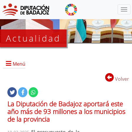
Menú
Actualidad
Agenda
Menú
Presidencia
BOP
Volver
Eventos
Noticias
Lista
La Diputación de Badajoz aportará este
de
año más de 93 millones a los municipios
distribución
de la provincia