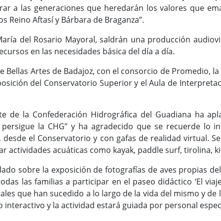
crar a las generaciones que heredarán los valores que eman
tos Reino Aftasí y Bárbara de Braganza”.
aría del Rosario Mayoral, saldrán una producción audiovis
ecursos en las necesidades básica del día a día.
e Bellas Artes de Badajoz, con el consorcio de Promedio, la
ición del Conservatorio Superior y el Aula de Interpretaci
nte de la Confederación Hidrográfica del Guadiana ha apl
persigue la CHG” y ha agradecido que se recuerde lo in
 desde el Conservatorio y con gafas de realidad virtual. Se
 actividades acuáticas como kayak, paddle surf, tirolina, kit
do sobre la exposición de fotografías de aves propias del
todas las familias a participar en el paseo didáctico ‘El via
rales que han sucedido a lo largo de la vida del mismo y de
o interactivo y la actividad estará guiada por personal espe