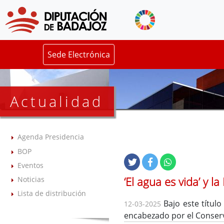
Sede Electrónica
Actualidad
Agenda Presidencia
BOP
Eventos
‘El agua es vida’ y 
Noticias
Lista de distribución
Bajo este título
12-03-2025
encabezado por el Conserva