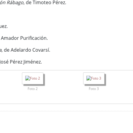
ión Rábago
, de Timoteo Pérez.
uez.
é Amador Purificación.
a
, de Adelardo Covarsí.
 José Pérez Jiménez.
Foto 2
Foto 3