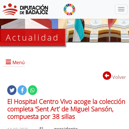
Menú
Actualidad
Agenda
Menú
Presidencia
BOP
Volver
Eventos
Noticias
Lista
El Hospital Centro Vivo acoge la colección
de
completa ‘Sent Art’ de Miguel Sansón,
distribución
compuesta por 38 sillas