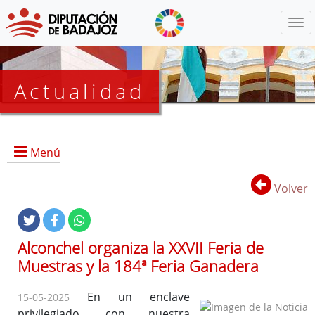
Menú
Actualidad
Agenda
Menú
Presidencia
BOP
Volver
Eventos
Noticias
Lista
Alconchel organiza la XXVII Feria de
de
Muestras y la 184ª Feria Ganadera
distribución
En un enclave
15-05-2025
privilegiado, con nuestra