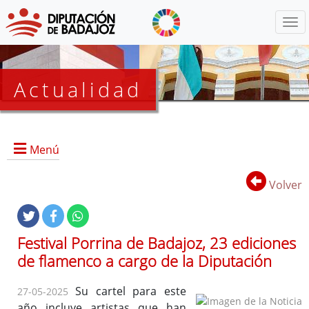
Menú
Actualidad
Agenda
Menú
Presidencia
BOP
Volver
Eventos
Noticias
Lista
Festival Porrina de Badajoz, 23 ediciones
de
de flamenco a cargo de la Diputación
distribución
Su cartel para este
27-05-2025
año incluye artistas que han