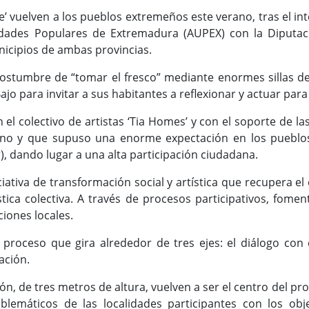
calle’ vuelven a los pueblos extremeños este verano, tras el 
idades Populares de Extremadura (AUPEX) con la Diputac
nicipios de ambas provincias.
la costumbre de “tomar el fresco” mediante enormes sillas 
ajo para invitar a sus habitantes a reflexionar y actuar pa
el colectivo de artistas ‘Tia Homes’ y con el soporte de la
no y que supuso una enorme expectación en los pueblos 
), dando lugar a una alta participación ciudadana.
iniciativa de transformación social y artística que recuper
tica colectiva. A través de procesos participativos, fomen
iciones locales.
proceso que gira alrededor de tres ejes: el diálogo con el
ación.
yón, de tres metros de altura, vuelven a ser el centro del p
blemáticos de las localidades participantes con los obj