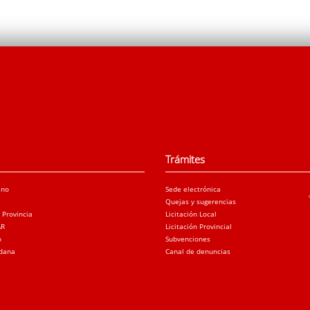
Trámites
ano
Sede electrónica
Quejas y sugerencias
a Provincia
Licitación Local
AR
Licitación Provincial
o
Subvenciones
adana
Canal de denuncias