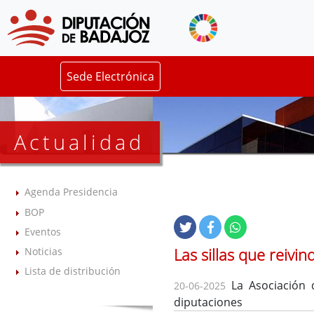
Sede Electrónica
Actualidad
Agenda Presidencia
BOP
Eventos
Las sillas que reivi
Noticias
Lista de distribución
La Asociación d
20-06-2025
diputaciones