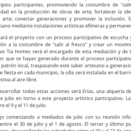
pios participantes, promoviendo la costumbre de "salir a
ad en la producción de obras de arte; fortalecer la iden
l arte; conectar generaciones y promover la inclusión, f
ano mediante instalaciones artísticas efímeras y permanent
iará el proyecto con un proceso participativo de escucha y
ón a la costumbre de “salir al fresco” y crear un movi
tivo Tia Homes será el encargado de esta mediación y de 
les que se hayan generado durante el proceso participativ
 el patrón local, traspasando este saber artesano a generac
de fiesta en cada municipio, la silla será instalada en el bar
tiva al aire libre.
esarrollar todas estas acciones será Erías, una alquería
 julio en torno a este proyecto artístico participativo. La
 el 9 y el 11 de julio.
go comenzando a mediados de julio con su reunión infor
entre el 30 de julio y el 1 de agosto. El tercer y último 