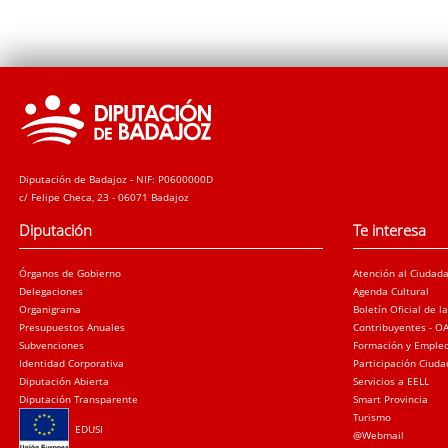
Diputación de Badajoz - NIF: P0600000D
c/ Felipe Checa, 23 - 06071 Badajoz
Diputación
Te interesa
Órganos de Gobierno
Atención al Ciudad
Delegaciones
Agenda Cultural
Organigrama
Boletín Oficial de l
Presupuestos Anuales
Contribuyentes - O
Subvenciones
Formación y Emple
Identidad Corporativa
Participación Ciud
Diputación Abierta
Servicios a EELL
Diputación Transparente
Smart Provincia
Turismo
EDUSI
@Webmail