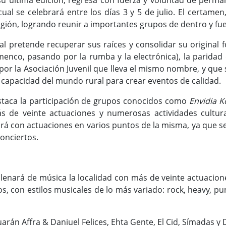
 última edición, regresa con fuerza y voluntad de perman
l cual se celebrará entre los días 3 y 5 de julio. El certa
gión, logrando reunir a importantes grupos de dentro y fue
val pretende recuperar sus raíces y consolidar su original 
amenco, pasando por la rumba y la electrónica), la paridad 
por la Asociación Juvenil que lleva el mismo nombre, y que s
 la capacidad del mundo rural para crear eventos de calidad.
staca la participación de grupos conocidos como
Envidia K
s de veinte actuaciones y numerosas actividades cultur
rá con actuaciones en varios puntos de la misma, ya que se 
Conciertos.
 llenará de música la localidad con más de veinte actuacion
os, con estilos musicales de lo más variado: rock, heavy, p
ctuarán Affra & Daniuel Felices, Ehta Gente, El Cid, Símadas y