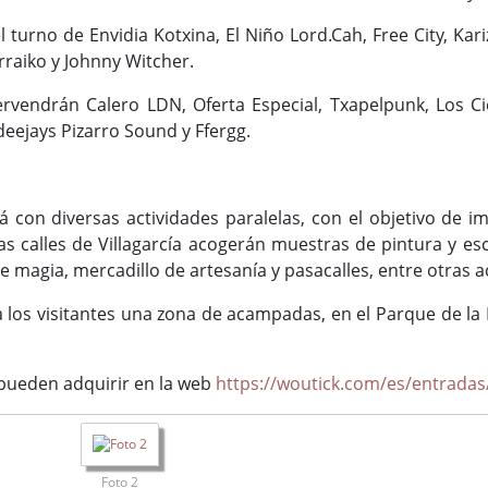
 el turno de Envidia Kotxina, El Niño Lord.Cah, Free City, Ka
raiko y Johnny Witcher.
ervendrán Calero LDN, Oferta Especial, Txapelpunk, Los Ci
deejays Pizarro Sound y Ffergg.
á con diversas actividades paralelas, con el objetivo de i
 calles de Villagarcía acogerán muestras de pintura y escu
e magia, mercadillo de artesanía y pasacalles, entre otras a
a los visitantes una zona de acampadas, en el Parque de l
pueden adquirir en la web
https://woutick.com/es/entradas/
Foto 2