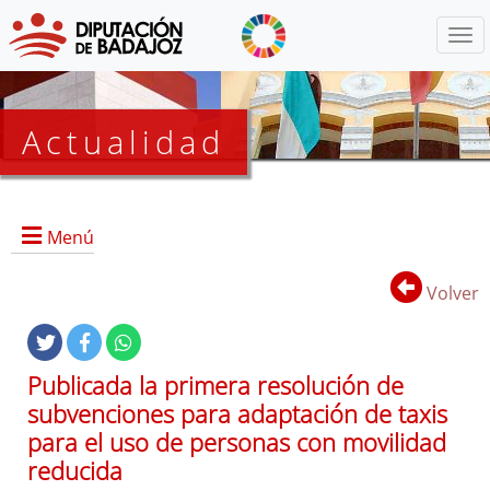
Menú
Actualidad
Agenda
Menú
Presidencia
BOP
Volver
Eventos
Noticias
Lista
Publicada la primera resolución de
de
subvenciones para adaptación de taxis
distribución
para el uso de personas con movilidad
reducida