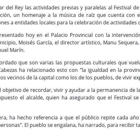
 del Rey las actividades previas y paralelas al Festival de M
ción, un homenaje a la música de raíz que cuenta con el
es a entidades locales para la celebración de actividades c
esentado hoy en el Palacio Provincial con la intervenció
nicipio, Moisés García, el director artístico, Manu Sequera,
uel Marín.
cordado que son varias las propuestas culturales que vuel
bezas ha relacionado esto con ”la igualdad en la provinc
os vecinos de la capital como los de los pueblos, de vivir e
 el objetivo de recordar, vivir y ayudar a la permanencia de
xpuesto el alcalde, quien ha asegurado que el Festival s
a, ha hecho referencia a que el público repite cada año 
personas”. El pueblo se engalana, ha narrado, para recibir