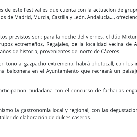
es de este Festival es que cuenta con la actuación de gr
s de Madrid, Murcia, Castilla y León, Andalucía…, ofreciend
tos previstos son: para la noche del viernes, el dúo Mixtur
upos extremeños, Regajales, de la localidad vecina de A
ños de historia, provenientes del norte de Cáceres.
en tono al gazpacho extremeño; habrá photocall, con los in
una balconera en el Ayuntamiento que recreará un paisaje
rticipación ciudadana con el concurso de fachadas enga
ismo la gastronomía local y regional, con las degustacion
 taller de elaboración de dulces caseros.