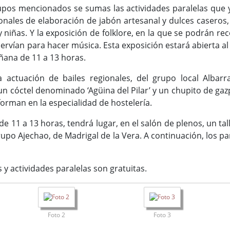
rupos mencionados se sumas las actividades paralelas que ya
ionales de elaboración de jabón artesanal y dulces caseros,
y niñas. Y la exposición de folklore, en la que se podrán re
ervían para hacer música. Esta exposición estará abierta al p
añana de 11 a 13 horas.
 actuación de bailes regionales, del grupo local Albarr
un cóctel denominado ‘Agüina del Pilar’ y un chupito de g
forman en la especialidad de hostelería.
e 11 a 13 horas, tendrá lugar, en el salón de plenos, un tall
grupo Ajechao, de Madrigal de la Vera. A continuación, los p
 y actividades paralelas son gratuitas.
Foto 2
Foto 3