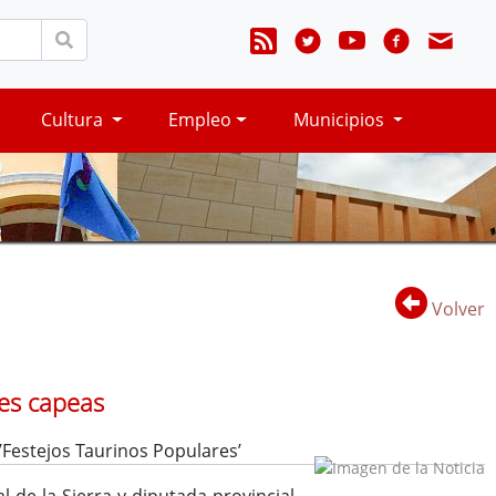
Cultura
Empleo
Municipios
Volver
les capeas
’Festejos Taurinos Populares’