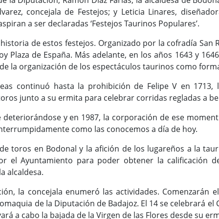
de la Diputación, Ramón Díaz Farias; la alcaldesa de Bodonal
varez, concejala de Festejos; y Leticia Linares, diseñado
aspiran a ser declaradas ‘Festejos Taurinos Populares’.
historia de estos festejos. Organizado por la cofradía San 
oy Plaza de España. Más adelante, en los años 1643 y 1646, 
de la organización de los espectáculos taurinos como forma
apeas continuó hasta la prohibición de Felipe V en 1713
oros junto a su ermita para celebrar corridas regladas a b
ue deteriorándose y en 1987, la corporación de ese moment
interrumpidamente como las conocemos a día de hoy.
 de toros en Bodonal y la afición de los lugareños a la ta
r el Ayuntamiento para poder obtener la calificación de
la alcaldesa.
ión, la concejala enumeró las actividades. Comenzarán 
maquia de la Diputación de Badajoz. El 14 se celebrará el 
evará a cabo la bajada de la Virgen de las Flores desde su erm