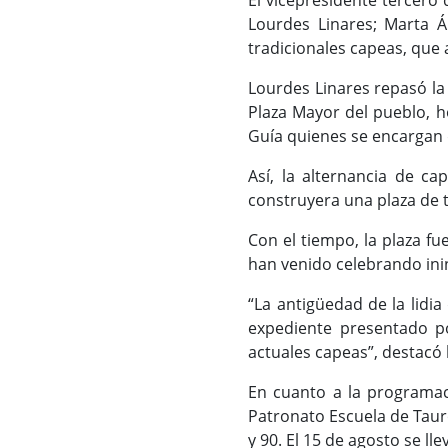
El vicepresidente tercero 
Lourdes Linares; Marta Ál
tradicionales capeas, que 
Lourdes Linares repasó la 
Plaza Mayor del pueblo, h
Guía quienes se encargan 
Así, la alternancia de c
construyera una plaza de t
Con el tiempo, la plaza f
han venido celebrando in
“La antigüedad de la lidia
expediente presentado po
actuales capeas”, destacó 
En cuanto a la programac
Patronato Escuela de Tauro
y 90. El 15 de agosto se ll