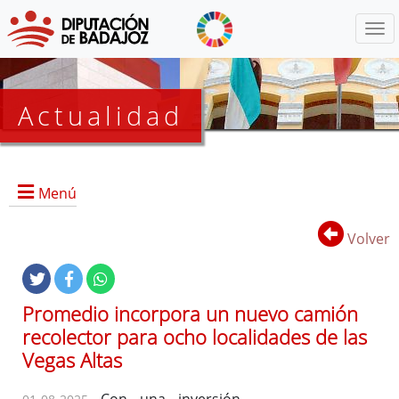
Menú
Actualidad
Agenda
Menú
Presidencia
BOP
Volver
Eventos
Noticias
Lista
Promedio incorpora un nuevo camión
de
recolector para ocho localidades de las
distribución
Vegas Altas