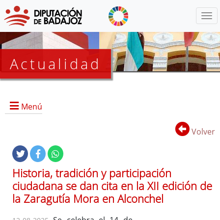
Menú
Actualidad
Agenda
Menú
Presidencia
BOP
Volver
Eventos
Noticias
Lista
Historia, tradición y participación
de
ciudadana se dan cita en la XII edición de
distribución
la Zaragutía Mora en Alconchel