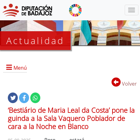
Menú
Actualidad
Agenda
Menú
Presidencia
BOP
Volver
Eventos
Noticias
Lista
‘Bestiário de Maria Leal da Costa’ pone la
de
guinda a la Sala Vaquero Poblador de
distribución
cara a la Noche en Blanco