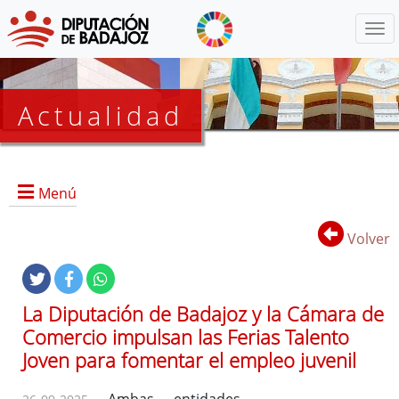
Menú
Actualidad
Agenda
Menú
Presidencia
BOP
Volver
Eventos
Noticias
Lista
La Diputación de Badajoz y la Cámara de
de
Comercio impulsan las Ferias Talento
distribución
Joven para fomentar el empleo juvenil