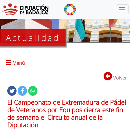
Menú
Actualidad
Agenda
Menú
Presidencia
BOP
Volver
Eventos
Noticias
Lista
El Campeonato de Extremadura de Pádel
de
de Veteranos por Equipos cierra este fin
distribución
de semana el Circuito anual de la
Diputación