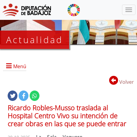
Menú
Actualidad
Agenda
Menú
Presidencia
BOP
Volver
Eventos
Noticias
Lista
Ricardo Robles-Musso traslada al
de
Hospital Centro Vivo su intención de
distribución
crear obras en las que se puede entrar