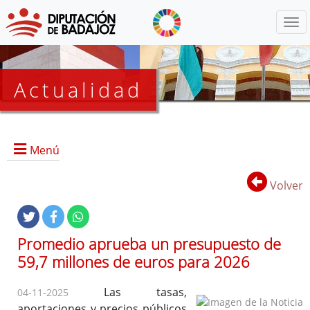
Menú
Actualidad
Agenda
Menú
Presidencia
BOP
Volver
Eventos
Noticias
Lista
Promedio aprueba un presupuesto de
de
59,7 millones de euros para 2026
distribución
Las tasas,
04-11-2025
aportaciones y precios públicos