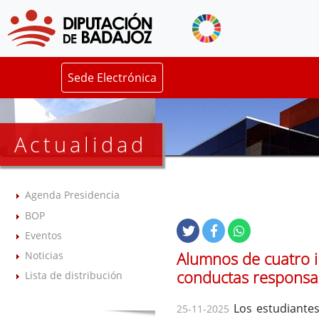
Sede Electrónica
Actualidad
Agenda Presidencia
BOP
Eventos
Alumnos de cuatro i
Noticias
conductas responsab
Lista de distribución
Los estudiantes
25-11-2025