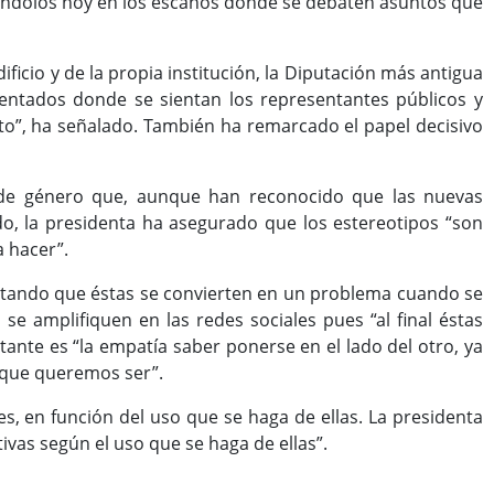
uándolos hoy en los escaños donde se debaten asuntos que
ificio y de la propia institución, la Diputación más antigua
 sentados donde se sientan los representantes públicos y
eto”, ha señalado. También ha remarcado el papel decisivo
 de género que, aunque han reconocido que las nuevas
o, la presidenta ha asegurado que los estereotipos “son
a hacer”.
lertando que éstas se convierten en un problema cuando se
e amplifiquen en las redes sociales pues “al final éstas
tante es “la empatía saber ponerse en el lado del otro, ya
 que queremos ser”.
, en función del uso que se haga de ellas. La presidenta
ivas según el uso que se haga de ellas”.