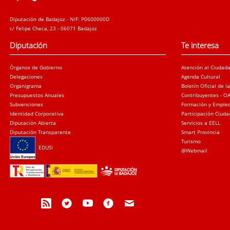
Diputación de Badajoz - NIF: P0600000D
c/ Felipe Checa, 23 - 06071 Badajoz
Diputación
Te interesa
Órganos de Gobierno
Atención al Ciudad
Delegaciones
Agenda Cultural
Organigrama
Boletín Oficial de l
Presupuestos Anuales
Contribuyentes - O
Subvenciones
Formación y Emple
Identidad Corporativa
Participación Ciud
Diputación Abierta
Servicios a EELL
Diputación Transparente
Smart Provincia
Turismo
EDUSI
@Webmail