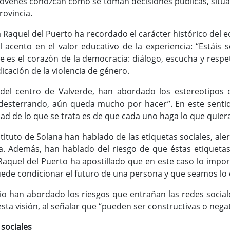
 jóvenes conozcan cómo se toman decisiones públicas, sit
provincia.
 Raquel del Puerto ha recordado el carácter histórico del ed
 acento en el valor educativo de la experiencia: “Estáis
ste es el corazón de la democracia: diálogo, escucha y resp
dicación de la violencia de género.
del centro de Valverde, han abordado los estereotipos
desterrando, aún queda mucho por hacer”. En este sentid
dad de lo que se trata es de que cada uno haga lo que quier
stituto de Solana han hablado de las etiquetas sociales, a
 Además, han hablado del riesgo de que éstas etiquetas s
 Raquel del Puerto ha apostillado que en este caso lo impor
ede condicionar el futuro de una persona y que seamos lo
 han abordado los riesgos que entrañan las redes sociales
sta visión, al señalar que “pueden ser constructivas o negat
sociales