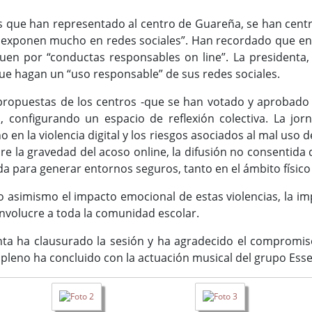
es que han representado al centro de Guareña, se han centra
e exponen mucho en redes sociales”. Han recordado que en l
guen por “conductas responsables on line”. La presidenta
e hagan un “uso responsable” de sus redes sociales.
 propuestas de los centros -que se han votado y aprobado 
, configurando un espacio de reflexión colectiva. La jor
 en la violencia digital y los riesgos asociados al mal uso de 
obre la gravedad del acoso online, la difusión no consentida 
a para generar entornos seguros, tanto en el ámbito físico 
o asimismo el impacto emocional de estas violencias, la imp
involucre a toda la comunidad escolar.
denta ha clausurado la sesión y ha agradecido el comprom
pleno ha concluido con la actuación musical del grupo Esse