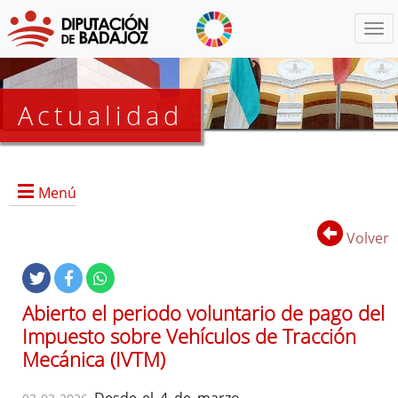
Menú
Actualidad
Agenda
Menú
Presidencia
BOP
Volver
Eventos
Noticias
Lista
Abierto el periodo voluntario de pago del
de
Impuesto sobre Vehículos de Tracción
distribución
Mecánica (IVTM)