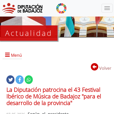
Menú
Actualidad
Agenda
Menú
Presidencia
BOP
Volver
Eventos
Noticias
Lista
La Diputación patrocina el 43 Festival
de
Ibérico de Música de Badajoz "para el
distribución
desarrollo de la provincia"