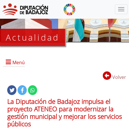
Menú
Actualidad
Agenda
Menú
Presidencia
BOP
Volver
Eventos
Noticias
Lista
La Diputación de Badajoz impulsa el
de
proyecto ATENEO para modernizar la
distribución
gestión municipal y mejorar los servicios
públicos