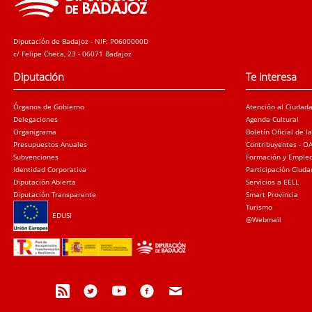
Diputación de Badajoz - NIF: P0600000D
c/ Felipe Checa, 23 - 06071 Badajoz
Diputación
Te interesa
Órganos de Gobierno
Atención al Ciudad
Delegaciones
Agenda Cultural
Organigrama
Boletín Oficial de l
Presupuestos Anuales
Contribuyentes - O
Subvenciones
Formación y Emple
Identidad Corporativa
Participación Ciud
Diputación Abierta
Servicios a EELL
Diputación Transparente
Smart Provincia
Turismo
EDUSI
@Webmail