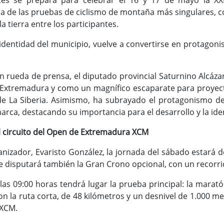
es se prepara para celebrar el 16 y 17 de mayo la XXI
a de las pruebas de ciclismo de montaña más singulares,
a tierra entre los participantes.
 identidad del municipio, vuelve a convertirse en protagoni
n rueda de prensa, el diputado provincial Saturnino Alcáz
n Extremadura y como un magnífico escaparate para proyect
e La Siberia. Asimismo, ha subrayado el protagonismo de
arca, destacando su importancia para el desarrollo y la ide
l circuito del Open de Extremadura XCM
anizador, Evaristo González, la jornada del sábado estará
 disputará también la Gran Crono opcional, con un recorri
as 09:00 horas tendrá lugar la prueba principal: la maratón
on la ruta corta, de 48 kilómetros y un desnivel de 1.000 met
 XCM.