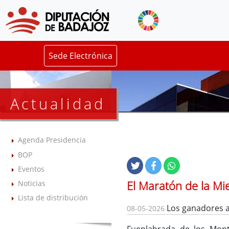
Sede Electrónica
Actualidad
Agenda Presidencia
BOP
Eventos
El Maratón de la Mi
Noticias
Lista de distribución
Los ganadores a
08-05-2026