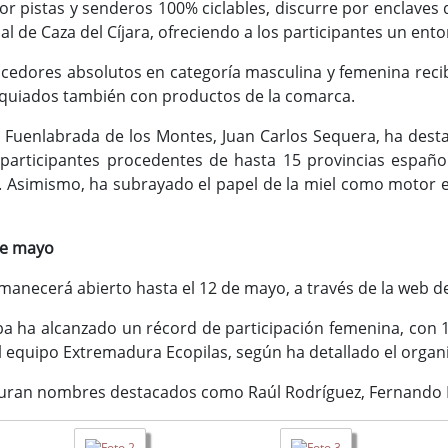
r pistas y senderos 100% ciclables, discurre por enclaves 
al de Caza del Cíjara, ofreciendo a los participantes un ent
ncedores absolutos en categoría masculina y femenina reci
equiados también con productos de la comarca.
e Fuenlabrada de los Montes, Juan Carlos Sequera, ha destac
participantes procedentes de hasta 15 provincias españo
s. Asimismo, ha subrayado el papel de la miel como motor ec
 de mayo
rmanecerá abierto hasta el 12 de mayo, a través de la web 
 ha alcanzado un récord de participación femenina, con 15 
l equipo Extremadura Ecopilas, según ha detallado el organ
iguran nombres destacados como Raúl Rodríguez, Fernando 