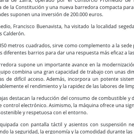
viaria de Zafra, operado por el Consorcio Promedio de 
da de la Constitución y una nueva barredora compacta para
dades suponen una inversión de 200.000 euros.
edio, Francisco Buenavista, ha visitado la localidad seg
os Calderón.
e 350 metros cuadrados, sirve como complemento a la sede pr
os diferentes barrios para dar una respuesta más eficaz a l
rredora supone un importante avance en la modernización 
equipo combina una gran capacidad de trabajo con unas di
nas de difícil acceso. Además, incorpora un potente sist
blemente el rendimiento y la rapidez de las labores de limp
tajas destacan la reducción del consumo de combustible y 
 control electrónico. Asimismo, la máquina ofrece una signi
ostenible y respetuosa con el entorno.
equipada con pantalla táctil y asientos con suspensión 
ndo la seguridad, la ergonomía y la comodidad durante las 