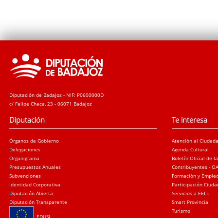
Diputación de Badajoz - NIF: P0600000D
c/ Felipe Checa, 23 - 06071 Badajoz
Diputación
Te interesa
Órganos de Gobierno
Atención al Ciudad
Delegaciones
Agenda Cultural
Organigrama
Boletín Oficial de l
Presupuestos Anuales
Contribuyentes - O
Subvenciones
Formación y Emple
Identidad Corporativa
Participación Ciud
Diputación Abierta
Servicios a EELL
Diputación Transparente
Smart Provincia
Turismo
EDUSI