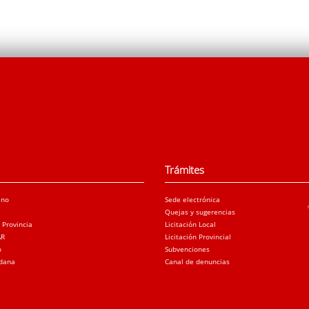
Trámites
ano
Sede electrónica
Quejas y sugerencias
a Provincia
Licitación Local
AR
Licitación Provincial
o
Subvenciones
adana
Canal de denuncias