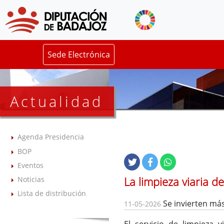
Sede Electrónica
Actualidad
Agenda Presidencia
BOP
Eventos
La limpieza viaria d
Noticias
Lista de distribución
Se invierten más
11-05-2026